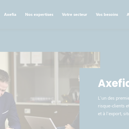
Axefia
Nos expertises
Votre secteur
Vos besoins
A
Axefi
L'un des premie
risque-clients 
et à l'export, s