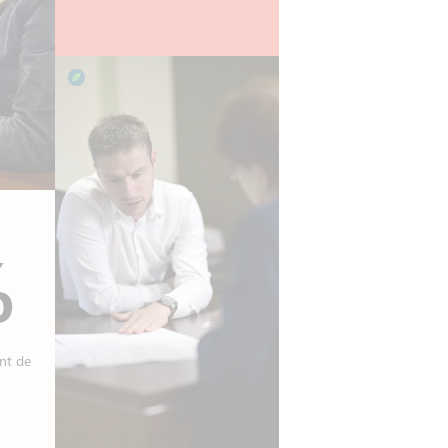
%
nt de