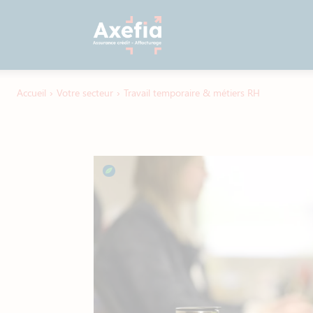
Accueil
›
Votre secteur
›
Travail temporaire & métiers RH