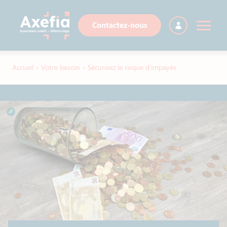
Contactez-nous
Accueil
›
Votre besoin
›
Sécurisez le risque d’impayés​