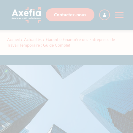
Contactez-nous
Accueil
›
Actualités
›
Garantie Financière des Entreprises de
Travail Temporaire : Guide Complet