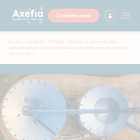
Contactez-nous
Accueil
›
Actualités
›
Protégé : Cautions et garanties dans
l’agroalimentaire : comment libérer votre trésorerie et sécuriser
vos contrats ?