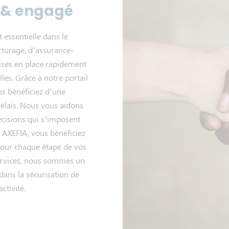
f & engagé
 essentielle dans le
cturage, d’assurance-
mises en place rapidement
les. Grâce à notre portail
ns bénéficiez d’une
délais. Nous vous aidons
décisions qui s’imposent
t AXEFIA, vous bénéficiez
 pour chaque étape de vos
services, nous sommes un
ans la sécurisation de
ctivité.