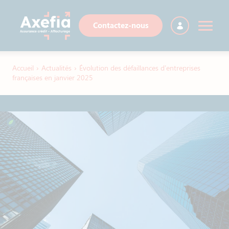
Contactez-nous
Accueil
›
Actualités
›
Évolution des défaillances d’entreprises
françaises en janvier 2025